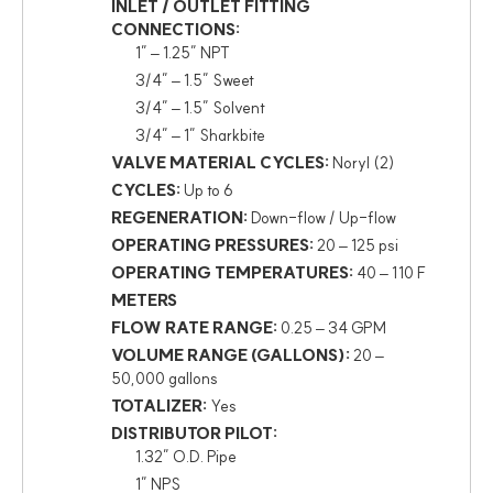
INLET / OUTLET FITTING
CONNECTIONS:
1″ – 1.25″ NPT
3/4″ – 1.5″ Sweet
3/4″ – 1.5″ Solvent
3/4″ – 1″ Sharkbite
VALVE MATERIAL CYCLES:
Noryl (2)
CYCLES:
Up to 6
REGENERATION:
Down-flow / Up-flow
OPERATING PRESSURES:
20 – 125 psi
OPERATING TEMPERATURES:
40 – 110 F
METERS
FLOW RATE RANGE:
0.25 – 34 GPM
VOLUME RANGE (GALLONS):
20 –
50,000 gallons
TOTALIZER:
Yes
DISTRIBUTOR PILOT:
1.32″ O.D. Pipe
1″ NPS