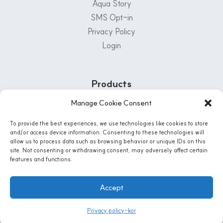
Aqua Story
SMS Opt-in
Privacy Policy
Login
Products
Manage Cookie Consent
Customer Support Center
To provide the best experiences, we use technologies like cookies to store
1-800-222-5502
and/or access device information. Consenting to these technologies will
allow us to process data such as browsing behavior or unique IDs on this
Mon - Fri: 8 AM - 5 PM | Sat: 8:30 Am - 12PM
site. Not consenting or withdrawing consent, may adversely affect certain
features and functions.
Instagram
Accept
© 2026 AQUA-LIFE WATER SYSTEMS, CO. All Rights Reserved
Privacy policy-kor