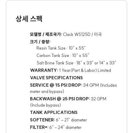
상세 스펙
모델명 / 제조국가:
Clack WS125D / 미국
크기 / 중량:
Resin Tank Size : 10” x 55”
Carbon Tank Size : 10” x 55”
Salt Brine Tank Size : 18” x 33” or 14” x 33”
WARRANTY:
1 Year(Part & Labor) Limited
VALVE SPECIFICATIONS
SERVICE @ 15 PSI DROP:
34 GPM (Includes
meter and bypass)
BACKWASH @ 25 PSI DROP:
32 GPM
(Include bypass)
TANK APPLICATIONS
SOFTENER:
6″ – 21″ diameter
FILTER*:
6″ – 24″ diameter