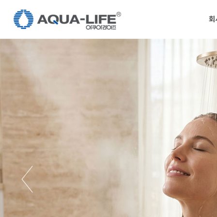
콘
텐
회
츠
로
건
너
뛰
기