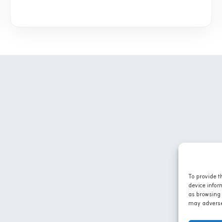
To provide t
device infor
as browsing 
may adversel