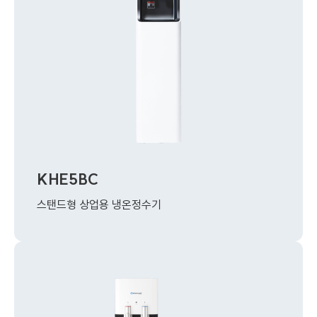
KHE5BC
스탠드형 상업용 냉온정수기