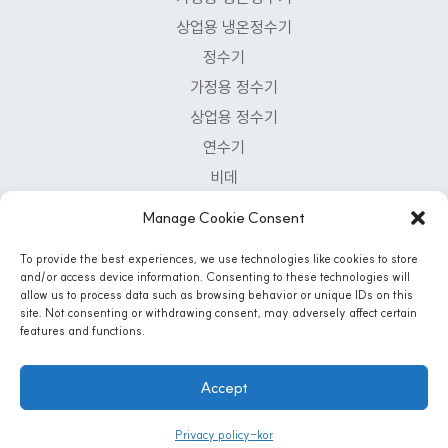
상업용 냉온정수기
정수기
가정용 정수기
상업용 정수기
연수기
비데
공기청정기
Manage Cookie Consent
Customer Support Center
To provide the best experiences, we use technologies like cookies to store
and/or access device information. Consenting to these technologies will
1-800-222-5502
allow us to process data such as browsing behavior or unique IDs on this
Mon - Fri: 8 AM - 5 PM | Sat: 8:30 Am - 12PM
site. Not consenting or withdrawing consent, may adversely affect certain
features and functions.
Accept
Instagram
© 2026 AQUA-LIFE WATER SYSTEMS, CO. All Rights Reserved
Privacy policy-kor