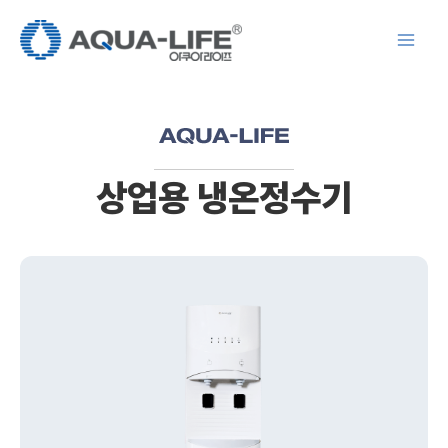
콘
텐
츠
로
건
너
뛰
상업용 냉온정수기
기