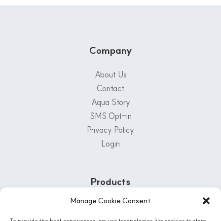
Company
About Us
Contact
Aqua Story
SMS Opt-in
Privacy Policy
Login
Products
Manage Cookie Consent
Customer Support Center
To provide the best experiences, we use technologies like cookies to store