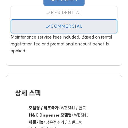
RESIDENTIAL
COMMERCIAL
Maintenance service fees included. Based on rental
registration fee and promotional discount benefits
applied.
상세 스펙
모델명 / 제조국가:
WBSNJ / 한국
H&C Dispenser 모델명:
WBSNJ
제품기능:
냉온정수기 / 스탠드형