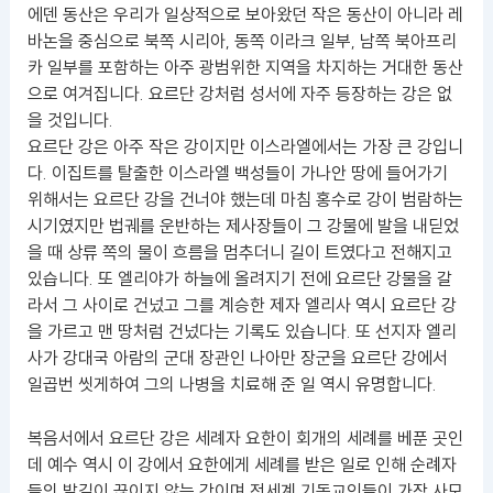
에덴 동산은 우리가 일상적으로 보아왔던 작은 동산이 아니라 레
바논을 중심으로 북쪽 시리아, 동쪽 이라크 일부, 남쪽 북아프리
카 일부를 포함하는 아주 광범위한 지역을 차지하는 거대한 동산
으로 여겨집니다. 요르단 강처럼 성서에 자주 등장하는 강은 없
을 것입니다.
요르단 강은 아주 작은 강이지만 이스라엘에서는 가장 큰 강입니
다. 이집트를 탈출한 이스라엘 백성들이 가나안 땅에 들어가기
위해서는 요르단 강을 건너야 했는데 마침 홍수로 강이 범람하는
시기였지만 법궤를 운반하는 제사장들이 그 강물에 발을 내딛었
을 때 상류 쪽의 물이 흐름을 멈추더니 길이 트였다고 전해지고
있습니다. 또 엘리야가 하늘에 올려지기 전에 요르단 강물을 갈
라서 그 사이로 건넜고 그를 계승한 제자 엘리사 역시 요르단 강
을 가르고 맨 땅처럼 건넜다는 기록도 있습니다. 또 선지자 엘리
사가 강대국 아람의 군대 장관인 나아만 장군을 요르단 강에서
일곱번 씻게하여 그의 나병을 치료해 준 일 역시 유명합니다.
복음서에서 요르단 강은 세례자 요한이 회개의 세례를 베푼 곳인
데 예수 역시 이 강에서 요한에게 세례를 받은 일로 인해 순례자
들의 발길이 끊이지 않는 강이며 전세계 기독교인들이 가장 사모