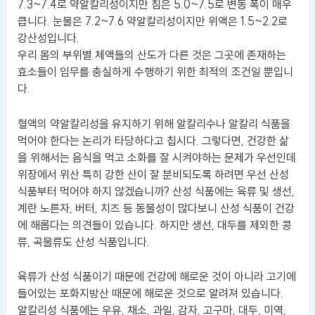
7.3~7.4로 약알칼리성이지만 침은 5.0~7.5로 변동 폭이 매우
큽니다. 눈물은 7.2~7.6 약알칼리성이지만 위액은 1.5~2.2로
강산성입니다.
우리 몸의 부위별 체액들의 산도가 다른 것은 그곳에 존재하는
효소들이 임무를 충실하게 수행하기 위한 최적의 조건일 뿐입니
다.
혈액의 약알칼리성을 유지하기 위해 알칼리수나 알칼리 식품을
먹어야 한다는 논리가 타당하다고 칩시다. 그렇다면, 건강한 삶
을 위해서는 음식을 먹고 소화를 잘 시켜야하는 문제가 우선인데
위장에서 위산 특히 강한 산이 잘 분비되도록 하려면 우선 산성
식품부터 먹어야 하지 않겠습니까? 산성 식품에는 육류 및 생선,
계란 노른자, 버터, 치즈 등 동물성이 많다보니 산성 식품이 건강
에 해롭다는 의견들이 있습니다. 하지만 생선, 대두를 제외한 콩
류, 곡물류도 산성 식품입니다.
육류가 산성 식품이기 때문에 건강에 해로운 것이 아니라 고기에
들어있는 포화지방산 때문에 해로운 것으로 알려져 있습니다.
알칼리성 식품에는 우유, 채소, 과일, 감자, 고구마, 대두, 미역,