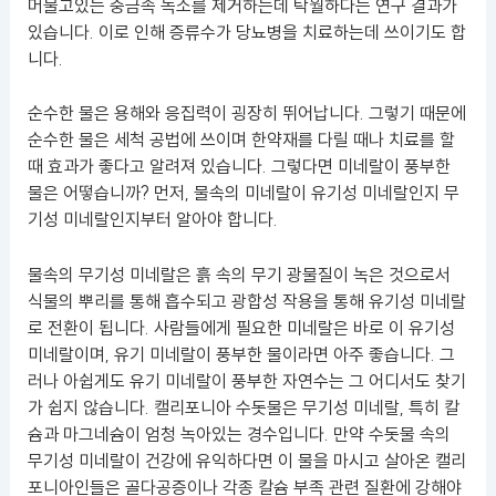
머물고있는 중금속 독소를 제거하는데 탁월하다는 연구 결과가
있습니다. 이로 인해 증류수가 당뇨병을 치료하는데 쓰이기도 합
니다.
순수한 물은 용해와 응집력이 굉장히 뛰어납니다. 그렇기 때문에
순수한 물은 세척 공법에 쓰이며 한약재를 다릴 때나 치료를 할
때 효과가 좋다고 알려져 있습니다. 그렇다면 미네랄이 풍부한
물은 어떻습니까? 먼저, 물속의 미네랄이 유기성 미네랄인지 무
기성 미네랄인지부터 알아야 합니다.
물속의 무기성 미네랄은 흙 속의 무기 광물질이 녹은 것으로서
식물의 뿌리를 통해 흡수되고 광합성 작용을 통해 유기성 미네랄
로 전환이 됩니다. 사람들에게 필요한 미네랄은 바로 이 유기성
미네랄이며, 유기 미네랄이 풍부한 물이라면 아주 좋습니다. 그
러나 아쉽게도 유기 미네랄이 풍부한 자연수는 그 어디서도 찾기
가 쉽지 않습니다. 캘리포니아 수돗물은 무기성 미네랄, 특히 칼
슘과 마그네슘이 엄청 녹아있는 경수입니다. 만약 수돗물 속의
무기성 미네랄이 건강에 유익하다면 이 물을 마시고 살아온 캘리
포니아인들은 골다공증이나 각종 칼슘 부족 관련 질환에 강해야