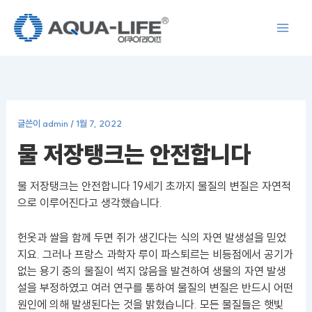
콘
텐
츠
로
건
너
뛰
글쓴이
admin
/
1월 7, 2022
기
물 저장탱크는 안전합니다
물 저장탱크는 안전합니다 19세기 초까지 물질의 변질은 자연적
으로 이루어진다고 생각했습니다.
헌옷과 쌀을 함께 두면 쥐가 생긴다는 식의 자연 발생설을 믿었
지요. 그러나 프랑스 과학자 루이 파스퇴르는 비등점에서 공기가
없는 용기 중의 물질이 썩지 않음을 발견하여 생물의 자연 발생
설을 부정하였고 여러 연구를 통하여 물질의 변질은 반드시 어떤
원인에 의해 발생된다는 것을 밝혔습니다. 모든 물질들은 햇빛