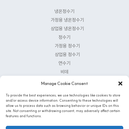
냉온정수기
가정용 냉온정수기
상업용 냉온정수기
정수기
가정용 정수기
상업용 정수기
연수기
비데
공기청정기
Manage Cookie Consent
Customer Support Center
To provide the best experiences, we use technologies like cookies to store
and/or access device information. Consenting to these technologies will
1-800-222-5502
allow us to process data such as browsing behavior or unique IDs on this
Mon - Fri: 8 AM - 5 PM | Sat: 8:30 Am - 12PM
site. Not consenting or withdrawing consent, may adversely affect certain
features and functions.