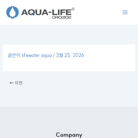
콘
텐
츠
로
건
너
뛰
글쓴이
lifewater aqua
/
3월 25, 2026
기
이전
Company