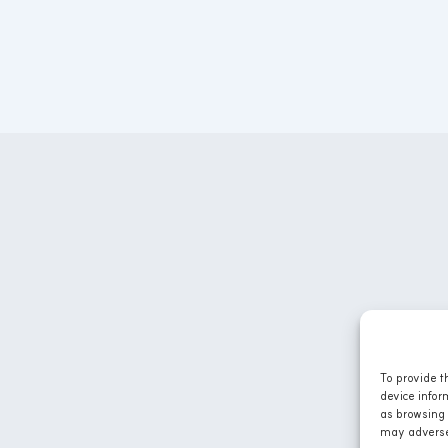
To provide t
device infor
as browsing 
may adversel