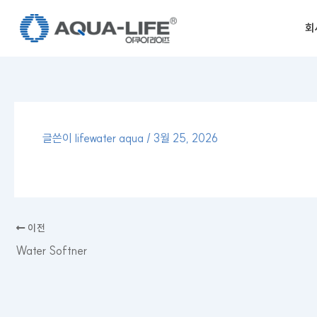
콘
텐
회
츠
로
건
너
뛰
기
글쓴이
lifewater aqua
/
3월 25, 2026
이전
Water Softner